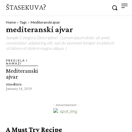
ŠTASEKUVA?
Home
Tags
Mediteranski ajvar
mediteranski ajvar
Sample Category Description. ( Lorem ipsum dolor sit amet,
consectetur adipisicing elit, sed do eiusmod tempor incididunt
ut labore et dolore magna aliqua. )
PREDJELA I
NAMAZI
Mediteranski
ajvar
stasekuva
-
January 14, 2019
- Advertisement -
A Must Try Recipe