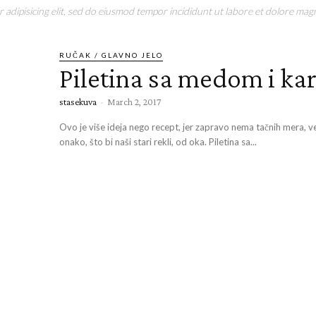
adipisicing elit, sed do eiusmod tempor incididunt ut labore et dolore magn
RUČAK / GLAVNO JELO
Piletina sa medom i ka
stasekuva
-
March 2, 2017
Ovo je više ideja nego recept, jer zapravo nema tačnih mera, v
onako, što bi naši stari rekli, od oka. Piletina sa...