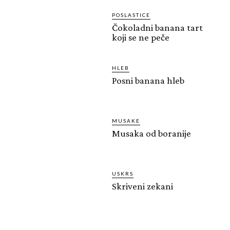
POSLASTICE
Čokoladni banana tart
koji se ne peče
HLEB
Posni banana hleb
MUSAKE
Musaka od boranije
USKRS
Skriveni zekani