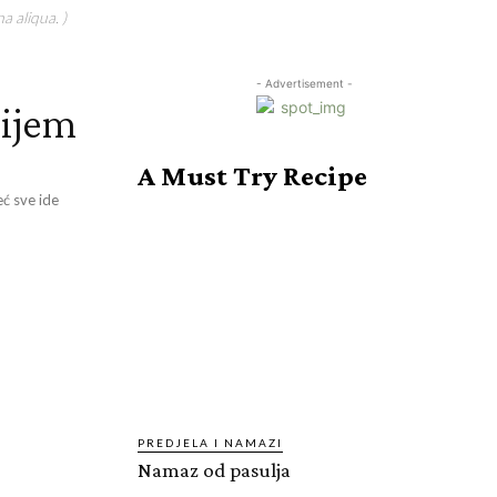
a aliqua. )
- Advertisement -
rijem
A Must Try Recipe
eć sve ide
PREDJELA I NAMAZI
Namaz od pasulja