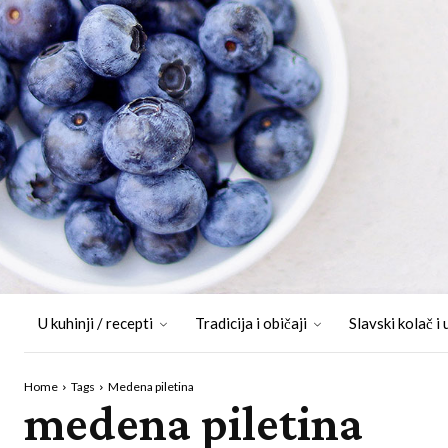
U kuhinji / recepti
Tradicija i običaji
Slavski kolač i 
Home
Tags
Medena piletina
medena piletina