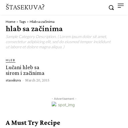
ŠTASEKUVA?
Home
Tags
Hlab sa začinima
hlab sa začinima
Sample Category Description. ( Lorem ipsum dolor sit amet,
consectetur adipisicing elit, sed do eiusmod tempor incididunt
ut labore et dolore magna aliqua. )
HLEB
Lučani hleb sa
sirom i začinima
stasekuva
-
March 20, 2015
- Advertisement -
A Must Try Recipe