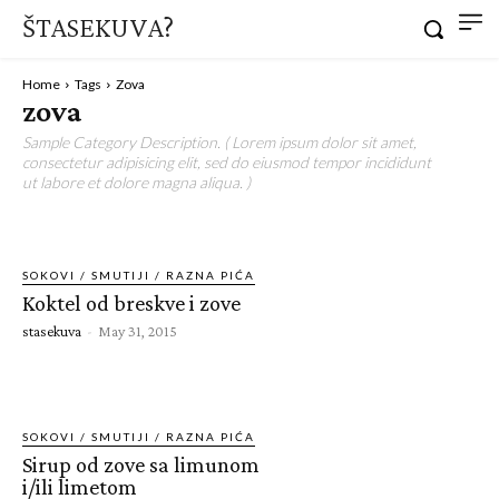
ŠTASEKUVA?
Home
Tags
Zova
zova
Sample Category Description. ( Lorem ipsum dolor sit amet,
consectetur adipisicing elit, sed do eiusmod tempor incididunt
ut labore et dolore magna aliqua. )
SOKOVI / SMUTIJI / RAZNA PIĆA
Koktel od breskve i zove
stasekuva
-
May 31, 2015
SOKOVI / SMUTIJI / RAZNA PIĆA
Sirup od zove sa limunom
i/ili limetom