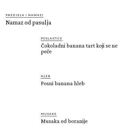
PREDJELA I NAMAZI
Namaz od pasulja
POSLASTICE
Čokoladni banana tart koji se ne
peče
HLEB
Posni banana hleb
MUSAKE
Musaka od boranije