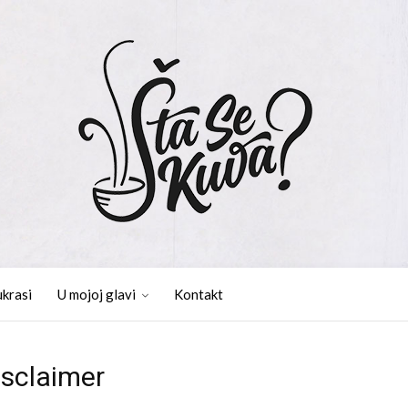
ukrasi
U mojoj glavi
Kontakt
isclaimer