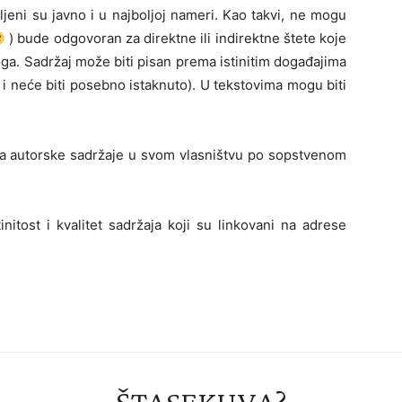
jeni su javno i u najboljoj nameri. Kao takvi, ne mogu
) bude odgovoran za direktne ili indirektne štete koje
ga. Sadržaj može biti pisan prema istinitim događajima
 i neće biti posebno istaknuto). U tekstovima mogu biti
ja autorske sadržaje u svom vlasništvu po sopstvenom
nitost i kvalitet sadržaja koji su linkovani na adrese