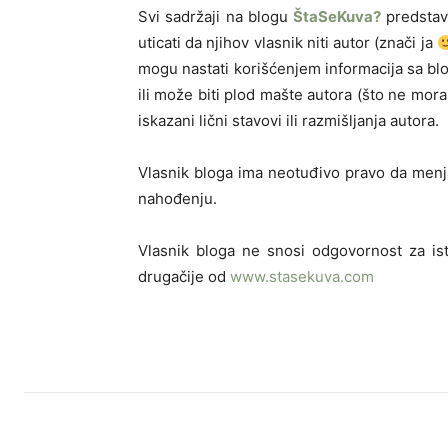
Svi sadržaji na blogu
ŠtaSeKuva?
predstavl
uticati da njihov vlasnik niti autor (znači ja
mogu nastati korišćenjem informacija sa blo
ili može biti plod mašte autora (što ne mora
iskazani lični stavovi ili razmišljanja autora.
Vlasnik bloga ima neotuđivo pravo da men
nahođenju.
Vlasnik bloga ne snosi odgovornost za isti
drugačije od
www.stasekuva.com