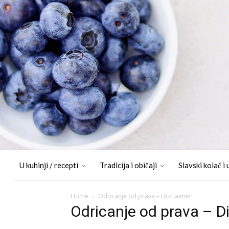
U kuhinji / recepti
Tradicija i običaji
Slavski kolač i 
Home
Odricanje od prava – Disclaimer
Odricanje od prava – D